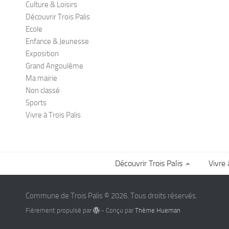
Culture & Loisirs
Découvrir Trois Palis
Ecole
Enfance & Jeunesse
Exposition
Grand Angoulême
Ma mairie
Non classé
Sports
Vivre à Trois Palis
Découvrir Trois Palis
Vivre 
Commune de Trois Palis © 2026. Tous droits réservés.
Fièrement propulsé par
- Conçu par
Thème Hueman