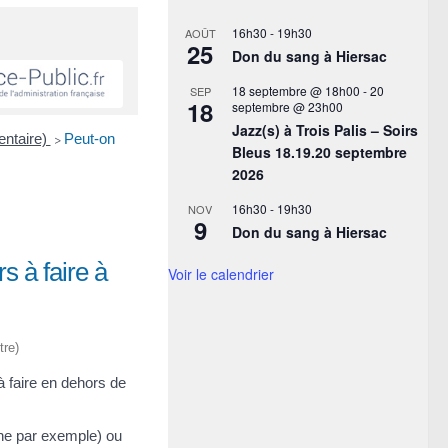
16h30
-
19h30
AOÛT
25
Don du sang à Hiersac
18 septembre @ 18h00
-
20
SEP
18
septembre @ 23h00
Jazz(s) à Trois Palis – Soirs
entaire)
Peut-on
>
Bleus 18.19.20 septembre
2026
16h30
-
19h30
NOV
9
Don du sang à Hiersac
s à faire à
Voir le calendrier
tre)
à faire en dehors de
rche par exemple) ou