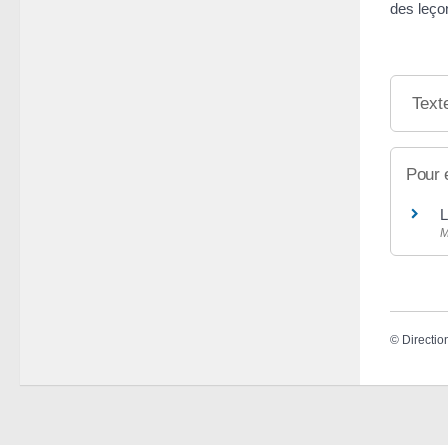
des leço
Text
Pour 
L
M
©
Directio