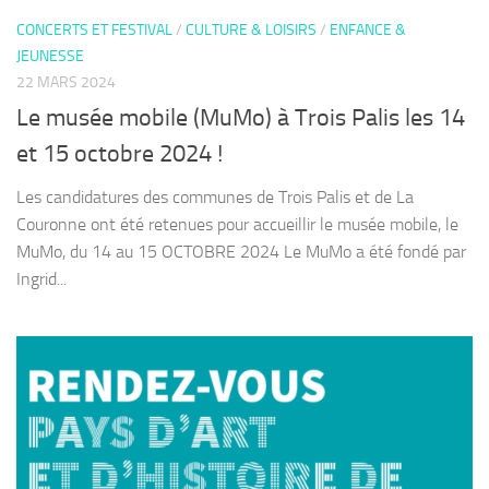
CONCERTS ET FESTIVAL
/
CULTURE & LOISIRS
/
ENFANCE &
JEUNESSE
22 MARS 2024
Le musée mobile (MuMo) à Trois Palis les 14
et 15 octobre 2024 !
Les candidatures des communes de Trois Palis et de La
Couronne ont été retenues pour accueillir le musée mobile, le
MuMo, du 14 au 15 OCTOBRE 2024 Le MuMo a été fondé par
Ingrid...