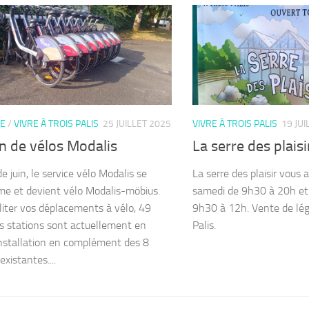
IE
/
VIVRE À TROIS PALIS
25 JUILLET 2025
VIVRE À TROIS PALIS
19 JUI
n de vélos Modalis
La serre des plaisi
de juin, le service vélo Modalis se
La serre des plaisir vous 
me et devient vélo Modalis-möbius.
samedi de 9h30 à 20h et
iliter vos déplacements à vélo, 49
9h30 à 12h. Vente de lé
s stations sont actuellement en
Palis.
installation en complément des 8
existantes....