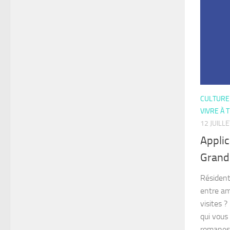
CULTURE 
VIVRE À 
12 JUILL
Applic
Grand
Résident
entre am
visites 
qui vous
romanes 