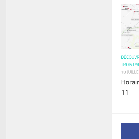
DÉCOUVRI
TROIS PA
18 JUILL
Horai
11