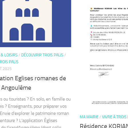
& LOISIRS
/
DÉCOUVRIR TROIS PALIS
/
TROIS PALIS
ET 2025
ation Eglises romanes de
 Angoulême
s ou touristes ? En solo, en famille ou
is ? Enseignants, pour préparer vos
? Envie d’explorer le patrimoine roman
MA MAIRIE
/
VIVRE À TROIS 
 entoure ? L’application Églises
Résidence KORIAN
de GrandAngoulême (dont celle...