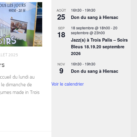
16h30
-
19h30
AOÛT
25
Don du sang à Hiersac
18 septembre @ 18h00
-
20
SEP
18
septembre @ 23h00
Jazz(s) à Trois Palis – Soirs
Bleus 18.19.20 septembre
2026
LLET 2025
rs
16h30
-
19h30
NOV
9
Don du sang à Hiersac
accueil du lundi au
Voir le calendrier
 le dimanche de
gumes made in Trois