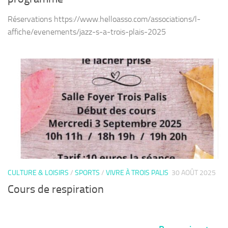
Réservations https://www.helloasso.com/associations/l-
affiche/evenements/jazz-s-a-trois-plais-2025
CULTURE & LOISIRS
/
SPORTS
/
VIVRE À TROIS PALIS
30 AOÛT 2025
Cours de respiration