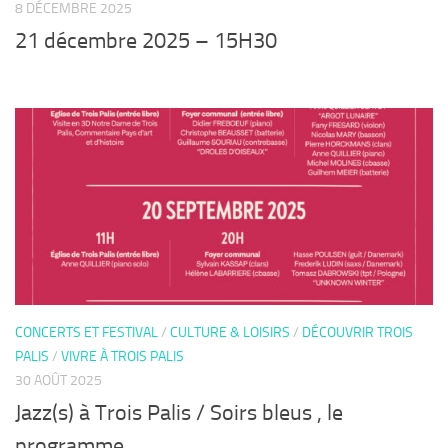
8 DÉCEMBRE 2025
21 décembre 2025 – 15H30
CONCERTS ET FESTIVAL
/
CULTURE & LOISIRS
/
DÉCOUVRIR TROIS
PALIS
/
VIVRE À TROIS PALIS
30 AOÛT 2025
Jazz(s) à Trois Palis / Soirs bleus , le
programme