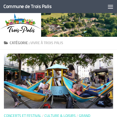
Commune de Trois Palis
Skip to content
CATÉGORIE :
VIVRE À TROIS PALIS
CONCERTS ET FESTIVAL
/
CULTURE & LOISIRS
/
GRAND