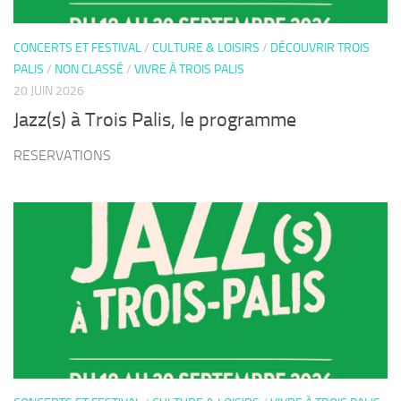
CONCERTS ET FESTIVAL
/
CULTURE & LOISIRS
/
DÉCOUVRIR TROIS
PALIS
/
NON CLASSÉ
/
VIVRE À TROIS PALIS
20 JUIN 2026
Jazz(s) à Trois Palis, le programme
RESERVATIONS