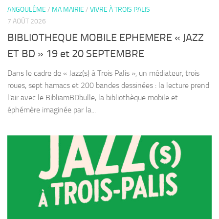
ANGOULÊME
/
MA MAIRIE
/
VIVRE À TROIS PALIS
7 AOÛT 2026
BIBLIOTHEQUE MOBILE EPHEMERE « JAZZ
ET BD » 19 et 20 SEPTEMBRE
Dans le cadre de « Jazz(s) à Trois Palis », un médiateur, trois
roues, sept hamacs et 200 bandes dessinées : la lecture prend
l’air avec le BibliamBDbulle, la bibliothèque mobile et
éphémère imaginée par la...