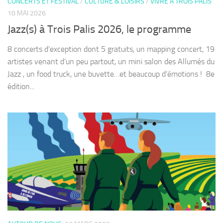
CONCERTS ET FESTIVAL
/
CULTURE & LOISIRS
/
VIVRE À TROIS PALIS
10 MAI 2026
Jazz(s) à Trois Palis 2026, le programme
8 concerts d’exception dont 5 gratuits, un mapping concert, 19
artistes venant d’un peu partout, un mini salon des Allumés du
Jazz , un food truck, une buvette…et beaucoup d’émotions ! ​ 8e
édition...