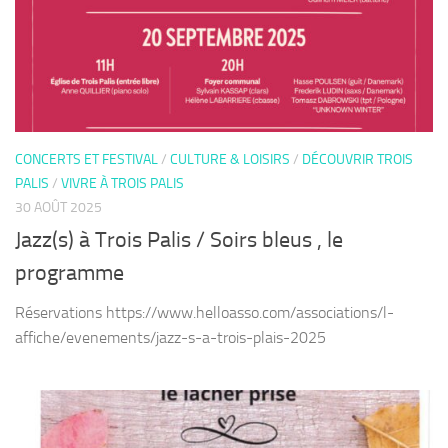
CONCERTS ET FESTIVAL
/
CULTURE & LOISIRS
/
DÉCOUVRIR TROIS
PALIS
/
VIVRE À TROIS PALIS
30 AOÛT 2025
Jazz(s) à Trois Palis / Soirs bleus , le
programme
Réservations https://www.helloasso.com/associations/l-
affiche/evenements/jazz-s-a-trois-plais-2025