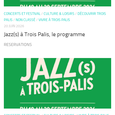
CONCERTS ET FESTIVAL
/
CULTURE & LOISIRS
/
DÉCOUVRIR TROIS
PALIS
/
NON CLASSÉ
/
VIVRE À TROIS PALIS
20 JUIN 2026
Jazz(s) à Trois Palis, le programme
RESERVATIONS