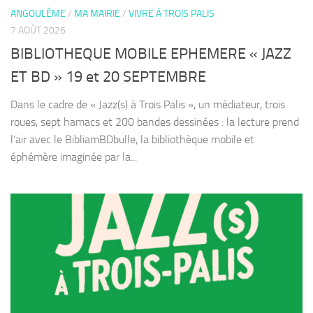
ANGOULÊME
/
MA MAIRIE
/
VIVRE À TROIS PALIS
7 AOÛT 2026
BIBLIOTHEQUE MOBILE EPHEMERE « JAZZ
ET BD » 19 et 20 SEPTEMBRE
Dans le cadre de « Jazz(s) à Trois Palis », un médiateur, trois
roues, sept hamacs et 200 bandes dessinées : la lecture prend
l’air avec le BibliamBDbulle, la bibliothèque mobile et
éphémère imaginée par la...