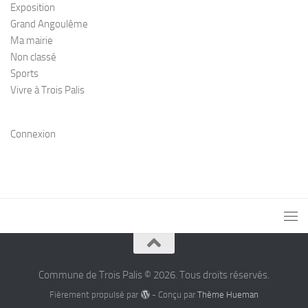
Exposition
Grand Angoulême
Ma mairie
Non classé
Sports
Vivre à Trois Palis
Connexion
Commune de Trois Palis © 2026. Tous droits réservés.
Fièrement propulsé par
- Conçu par
Thème Hueman