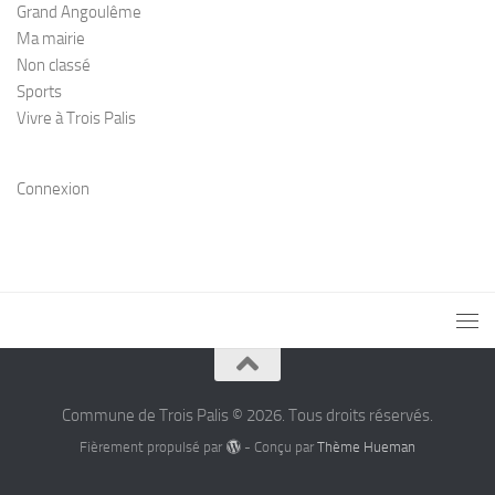
Grand Angoulême
Ma mairie
Non classé
Sports
Vivre à Trois Palis
Connexion
Commune de Trois Palis © 2026. Tous droits réservés.
Fièrement propulsé par
- Conçu par
Thème Hueman