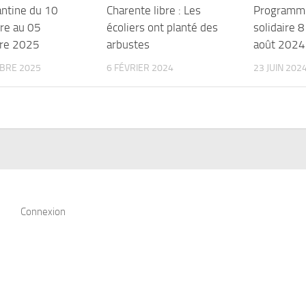
ntine du 10
Charente libre : Les
Programme 
re au 05
écoliers ont planté des
solidaire 8
re 2025
arbustes
août 2024
BRE 2025
6 FÉVRIER 2024
23 JUIN 202
Connexion