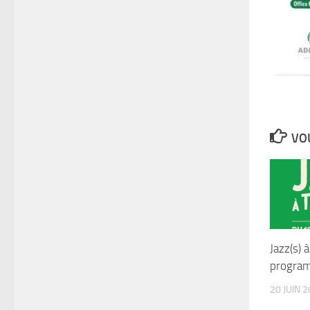
VOU
Jazz(s) à
progra
20 JUIN 