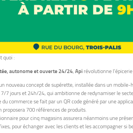
t quoi :
tée, autonome et ouverte 24/24
,
Api
révolutionne l’épicerie
 un nouveau concept de supérette, installée dans un mobile
 7/7 jours et 24h/24, qui ambitionne de redynamiser le secteu
e du commerce se fait par un QR code généré par une applica
 proposera 700 références de produits.
ionnaire pour cinq magasins assurera néanmoins une prése
fixes, pour échanger avec les clients et les accompagner si b