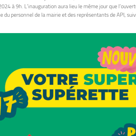
 2024 à 9h. L’inauguration aura lieu le même jour que l’ouver
e du personnel de la mairie et des représentants de API, suiv
.