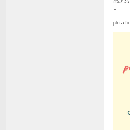
colis ou
»
plus d’i