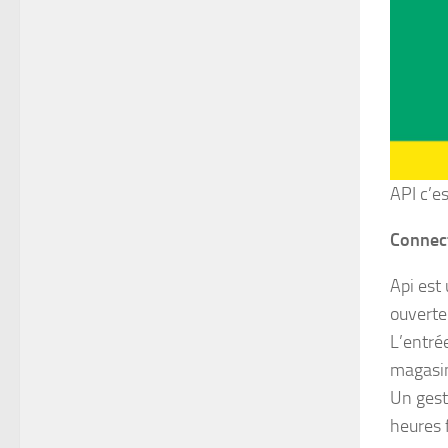
API c’es
Connec
Api est
ouverte
L’entré
magasin
Un gest
heures 