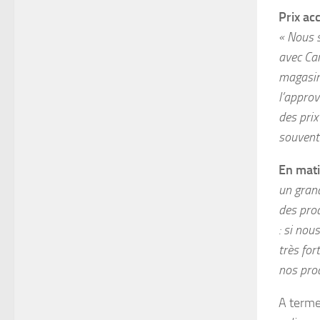
Prix ac
« Nous 
avec Car
magasins
l’approv
des prix
souvent 
En mati
un grand
des prod
: si nou
très for
nos prod
A terme