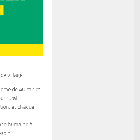
 de village
-home de 40 m2 et
r rural.
tion, et chaque
nce humaine à
esoin.