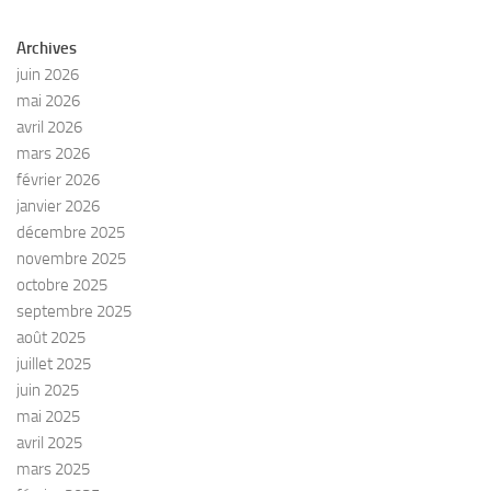
e
s
Archives
É
juin 2026
v
mai 2026
è
avril 2026
n
mars 2026
e
février 2026
m
janvier 2026
e
décembre 2025
n
novembre 2025
t
octobre 2025
s
septembre 2025
août 2025
juillet 2025
juin 2025
mai 2025
avril 2025
mars 2025