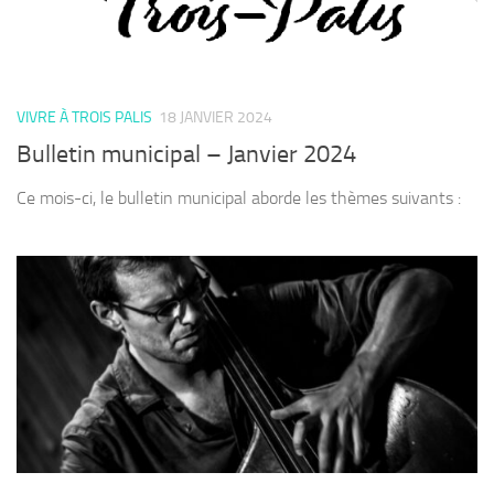
VIVRE À TROIS PALIS
18 JANVIER 2024
Bulletin municipal – Janvier 2024
Ce mois-ci, le bulletin municipal aborde les thèmes suivants :