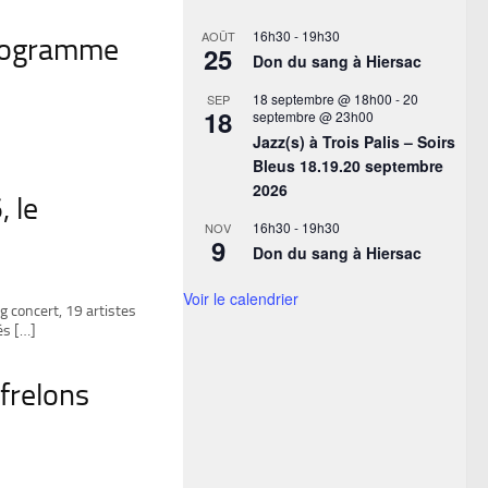
16h30
-
19h30
AOÛT
 programme
25
Don du sang à Hiersac
18 septembre @ 18h00
-
20
SEP
18
septembre @ 23h00
Jazz(s) à Trois Palis – Soirs
Bleus 18.19.20 septembre
2026
, le
16h30
-
19h30
NOV
9
Don du sang à Hiersac
Voir le calendrier
g concert, 19 artistes
és […]
frelons