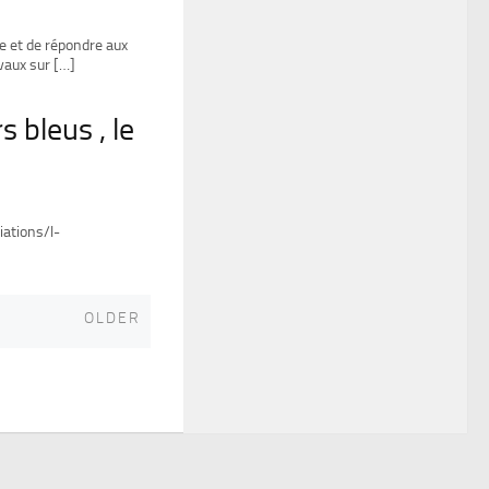
que et de répondre aux
vaux sur […]
s bleus , le
ations/l-
Older
OLDER