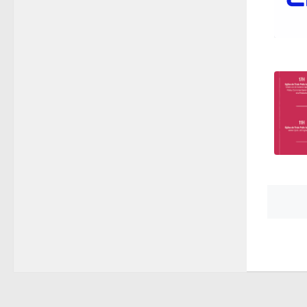
Pos
nav