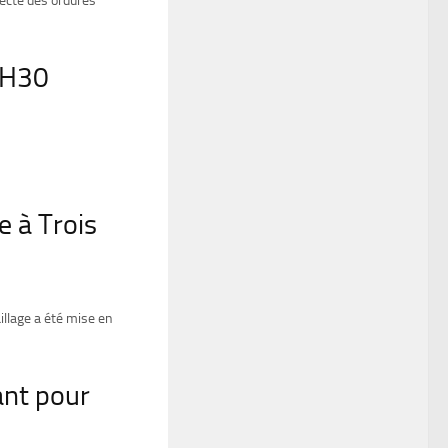
llecte des ordures
5H30
e à Trois
illage a été mise en
ant pour