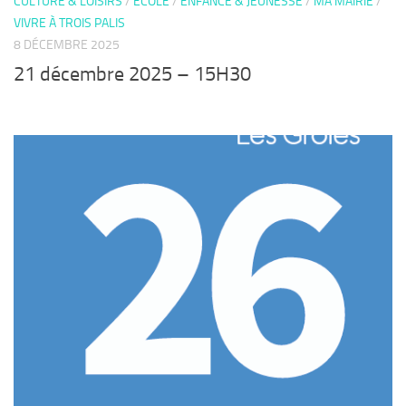
CULTURE & LOISIRS
/
ECOLE
/
ENFANCE & JEUNESSE
/
MA MAIRIE
/
VIVRE À TROIS PALIS
8 DÉCEMBRE 2025
21 décembre 2025 – 15H30