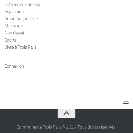
Enfance & Jeunesse
Exposition
Grand Angoulême
Ma mairie
Non classé
Sports
Vivre à Trois Palis
Connexion
Commune de Trois Palis © 2026. Tous droits réservés.