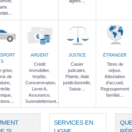
erver,
âgées…
arte
entité…
NSPORT
ARGENT
JUSTICE
ÉTRANGER
S
Crédit
Casier
Titres de
e grise,
immobilier,
judiciaire,
séjour,
mis de
Impôts,
Plainte,
Aide
Attestation
duire,
Consommation,
juridictionnelle,
d’accueil,
trôle
Livret A,
Saisie…
Regroupement
nique,
Assurance,
familial…
ctions…
Surendettement…
MMENT
SERVICES EN
QUE
RE SI…
LIGNE
RÉ