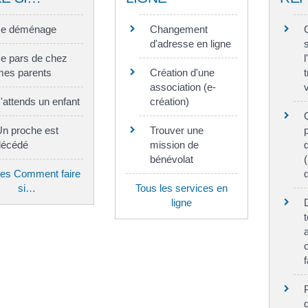
Je déménage
Changement
d'adresse en ligne
e pars de chez
mes parents
Création d'une
t
association (e-
'attends un enfant
création)
Un proche est
Trouver une
décédé
mission de
d
bénévolat
les Comment faire
d
si…
Tous les services en
ligne
f