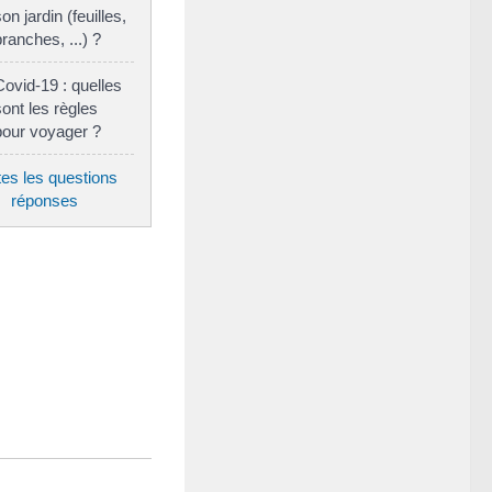
son jardin (feuilles,
branches, ...) ?
Covid-19 : quelles
sont les règles
pour voyager ?
tes les questions
réponses