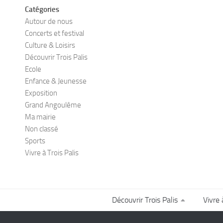
Catégories
Autour de nous
Concerts et festival
Culture & Loisirs
Découvrir Trois Palis
Ecole
Enfance & Jeunesse
Exposition
Grand Angoulême
Ma mairie
Non classé
Sports
Vivre à Trois Palis
Découvrir Trois Palis
Vivre 