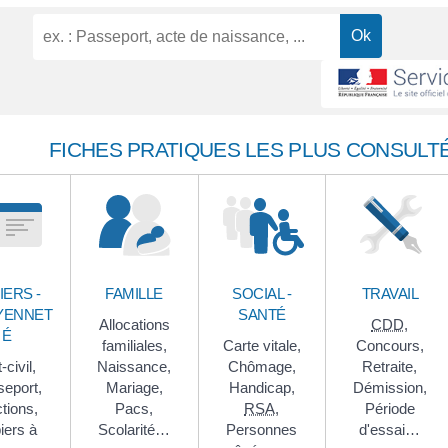
FICHES PRATIQUES LES PLUS CONSULT
IERS -
FAMILLE
SOCIAL -
TRAVAIL
YENNET
SANTÉ
Allocations
CDD
,
É
familiales,
Carte vitale,
Concours,
-civil,
Naissance,
Chômage,
Retraite,
eport,
Mariage,
Handicap,
Démission,
tions,
Pacs,
RSA
,
Période
iers à
Scolarité…
Personnes
d'essai…