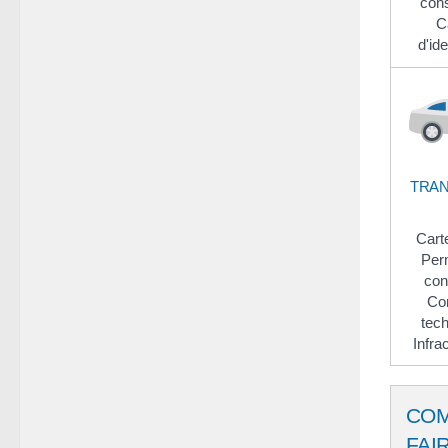
cons
C
d'id
TRA
Cart
Per
con
Con
tech
Infra
CO
FAI