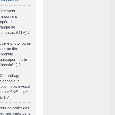
Comment
s'inscrire à
l'opération
ranquillité
vacances (OTV) ?
Quelle photo fournir
pour un titre
'identité
(passeport, carte
'identité...) ?
Démarchage
téléphonique
abusif, spam vocal
ou par SMS : que
aire ?
Peut-on brûler des
déchets verts dans