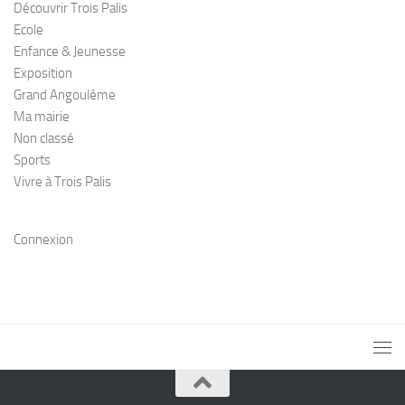
Découvrir Trois Palis
Ecole
Enfance & Jeunesse
Exposition
Grand Angoulême
Ma mairie
Non classé
Sports
Vivre à Trois Palis
Connexion