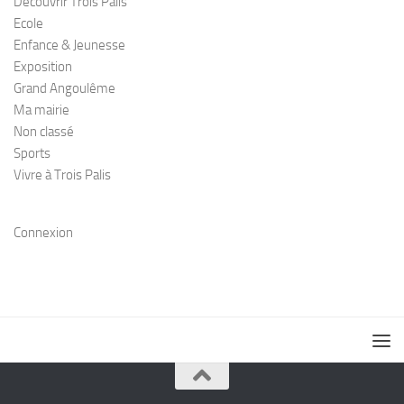
Découvrir Trois Palis
Ecole
Enfance & Jeunesse
Exposition
Grand Angoulême
Ma mairie
Non classé
Sports
Vivre à Trois Palis
Connexion