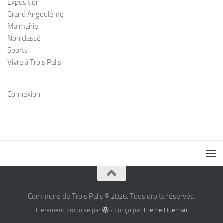
Exposition
Grand Angoulême
Ma mairie
Non classé
Sports
Vivre à Trois Palis
Connexion
Commune de Trois Palis © 2026. Tous droits réservés.
Fièrement propulsé par
- Conçu par
Thème Hueman