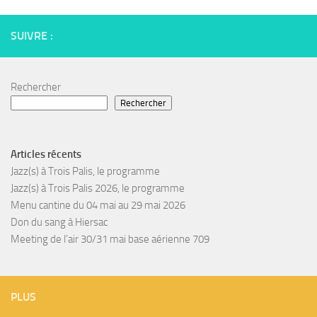
SUIVRE :
Rechercher
Rechercher
Articles récents
Jazz(s) à Trois Palis, le programme
Jazz(s) à Trois Palis 2026, le programme
Menu cantine du 04 mai au 29 mai 2026
Don du sang à Hiersac
Meeting de l’air 30/31 mai base aérienne 709
PLUS