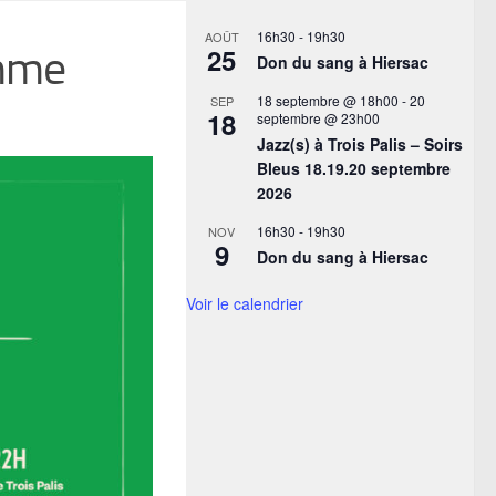
16h30
-
19h30
AOÛT
amme
25
Don du sang à Hiersac
18 septembre @ 18h00
-
20
SEP
18
septembre @ 23h00
Jazz(s) à Trois Palis – Soirs
Bleus 18.19.20 septembre
2026
16h30
-
19h30
NOV
9
Don du sang à Hiersac
Voir le calendrier