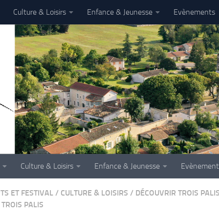
Culture & Loisirs
Enfance & Jeunesse
Evènements
Culture & Loisirs
Enfance & Jeunesse
Evènement
TS ET FESTIVAL
/
CULTURE & LOISIRS
/
DÉCOUVRIR TROIS PALI
 TROIS PALIS