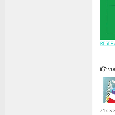
RESER
VOU
21 déc