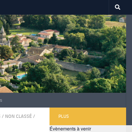
s
S
/
NON CLASSÉ
/
PLUS
Évènements à venir