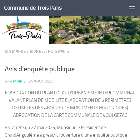
Commune de Trois Palis
Skip to content
MA MAIRIE
/
VIVRE À TROIS PALIS
Avis d’enquête publique
PAR
MAIRIE
·
24 AOÛT 2025
ELABORATION DU PLAN LOCAL D’URBANISME INTERCOMMUNAL
VALANT PLAN DE MOBILITE ELABORATION DE 8 PERIMETRES
DELIMITES DES ABORDS (DE MONUMENTS HISTORIQUES)
ABROGATION DE LA CARTE COMMUNALE DE VOULGEZAC
Par arrêté du 27 mai 2025, Monsieur le Président de
GrandAngoulême a prescrit l’ouverture d’une enquête publique