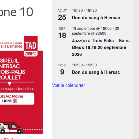
Zone 10
16h30
-
19h30
AOÛT
25
Don du sang à Hiersac
18 septembre @ 18h00
-
20
SEP
18
septembre @ 23h00
Jazz(s) à Trois Palis – Soirs
Bleus 18.19.20 septembre
2026
16h30
-
19h30
NOV
9
Don du sang à Hiersac
Voir le calendrier