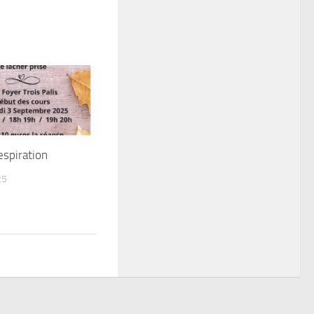
espiration
25