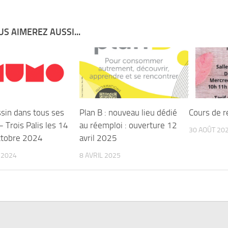
S AIMEREZ AUSSI...
ssin dans tous ses
Plan B : nouveau lieu dédié
Cours de r
– Trois Palis les 14
au réemploi : ouverture 12
30 AOÛT 20
ctobre 2024
avril 2025
T 2024
8 AVRIL 2025