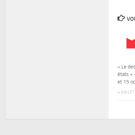
VOU
« Le de
états » 
et 15 o
4 JUILLE