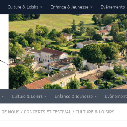
Culture & Loisirs
Enfance & Jeunesse
Evènements
Culture & Loisirs
Enfance & Jeunesse
Evènement
 DE NOUS
/
CONCERTS ET FESTIVAL
/
CULTURE & LOISIRS