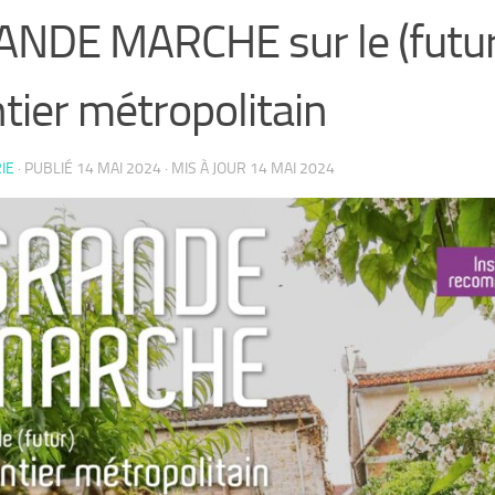
NDE MARCHE sur le (futur
tier métropolitain
IE
· PUBLIÉ
14 MAI 2024
· MIS À JOUR
14 MAI 2024