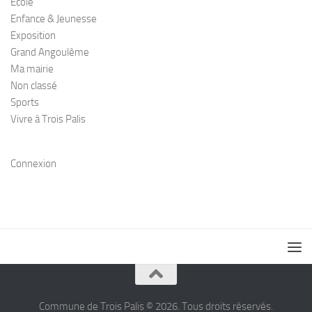
Ecole
Enfance & Jeunesse
Exposition
Grand Angoulême
Ma mairie
Non classé
Sports
Vivre à Trois Palis
Connexion
Commune de Trois Palis © 2026. Tous droits réservés.