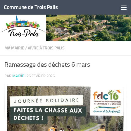
Commune de Trois Palis
Skip to content
MA MAIRIE
/
VIVRE À TROIS PALIS
Ramassage des déchets 6 mars
PAR
MAIRIE
·
26 FÉVRIER 2026