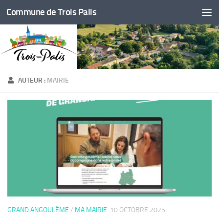
Commune de Trois Palis
Skip to content
AUTEUR :
MAIRIE
GRAND ANGOULÊME
/
MA MAIRIE
10 OCTOBRE 2025