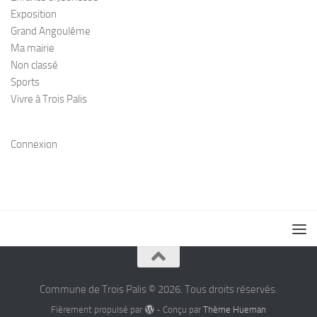
Exposition
Grand Angoulême
Ma mairie
Non classé
Sports
Vivre à Trois Palis
Connexion
Commune de Trois Palis © 2026. Tous droits réservés.
Fièrement propulsé par
- Conçu par
Thème Hueman