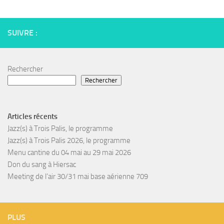
SUIVRE :
Rechercher
Rechercher
Articles récents
Jazz(s) à Trois Palis, le programme
Jazz(s) à Trois Palis 2026, le programme
Menu cantine du 04 mai au 29 mai 2026
Don du sang à Hiersac
Meeting de l’air 30/31 mai base aérienne 709
PLUS