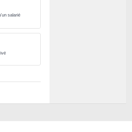
'un salarié
rivé