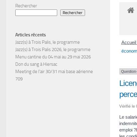
Rechercher
Rechercher
Articles récents
Jazz(s) à Trois Palis, le programme
Accueil 
Jazz(s) à Trois Palis 2026, le programme
économi
Menu cantine du 04 mai au 29 mai 2026
Don du sang à Hiersac
Meeting de l’air 30/31 mai base aérienne
Question
709
Licen
perce
Vérifié le
Le salar
indemnit
emploi ?L
les condi