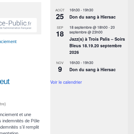
16h30
-
19h30
AOÛT
25
Don du sang à Hiersac
18 septembre @ 18h00
-
20
SEP
18
septembre @ 23h00
Jazz(s) à Trois Palis – Soirs
nciement
Bleus 18.19.20 septembre
2026
16h30
-
19h30
NOV
9
Don du sang à Hiersac
eut
Voir le calendrier
tre)
cenciement et une
es indemnités de Pôle
demnités s'il remplit
ementation.