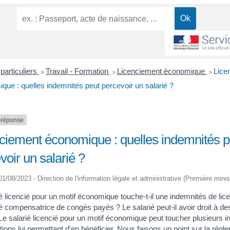
particuliers
Travail - Formation
Licenciement économique
Lice
>
>
>
que : quelles indemnités peut percevoir un salarié ?
-réponse
ciement économique : quelles indemnités p
voir un salarié ?
 01/08/2023 - Direction de l'information légale et administrative (Première minis
ié licencié pour un motif économique touche-t-il une indemnités de li
é compensatrice de congés payés ? Le salarié peut-il avoir droit à d
e salarié licencié pour un motif économique peut toucher plusieurs in
tions lui permettant d'en bénéficier. Nous faisons un point sur la régl