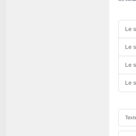
Le s
Le s
Le 
Le s
Text