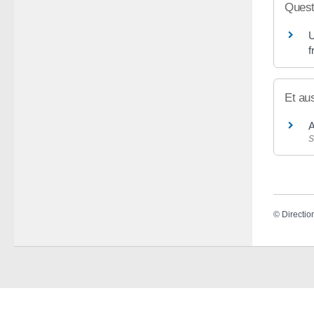
Quest
U
f
Et au
A
S
©
Directio