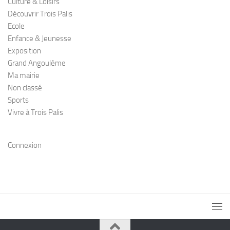
Culture & Loisirs
Découvrir Trois Palis
Ecole
Enfance & Jeunesse
Exposition
Grand Angoulême
Ma mairie
Non classé
Sports
Vivre à Trois Palis
Connexion