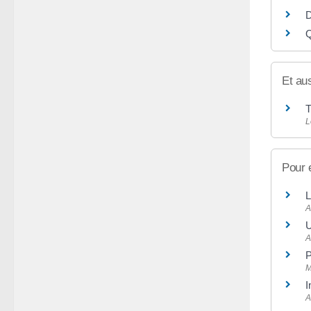
D
Q
Et au
T
L
Pour 
L
A
U
A
P
M
I
A