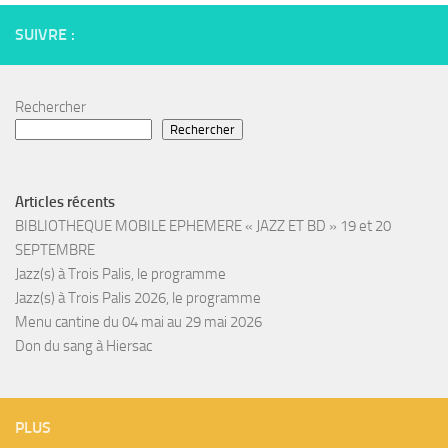
SUIVRE :
Rechercher
Rechercher
Articles récents
BIBLIOTHEQUE MOBILE EPHEMERE « JAZZ ET BD » 19 et 20
SEPTEMBRE
Jazz(s) à Trois Palis, le programme
Jazz(s) à Trois Palis 2026, le programme
Menu cantine du 04 mai au 29 mai 2026
Don du sang à Hiersac
PLUS