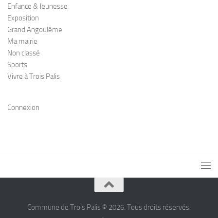
Enfance & Jeunesse
Exposition
Grand Angoulême
Ma mairie
Non classé
Sports
Vivre à Trois Palis
Connexion
Commune de Trois Palis © 2026. Tous droits réservés.