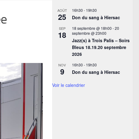
16h30
-
19h30
AOÛT
ée
25
Don du sang à Hiersac
18 septembre @ 18h00
-
20
SEP
18
septembre @ 23h00
Jazz(s) à Trois Palis – Soirs
Bleus 18.19.20 septembre
2026
16h30
-
19h30
NOV
9
Don du sang à Hiersac
Voir le calendrier