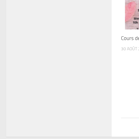
Cours de
30 AOÛT 