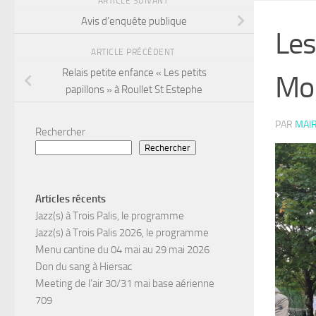
ARTICLE SUIVANT
Avis d’enquête publique
Les
ARTICLE PRÉCÉDENT
Relais petite enfance « Les petits
Mob
papillons » à Roullet St Estephe
PAR
MAIR
Rechercher
Rechercher
Articles récents
Jazz(s) à Trois Palis, le programme
Jazz(s) à Trois Palis 2026, le programme
Menu cantine du 04 mai au 29 mai 2026
Don du sang à Hiersac
Meeting de l’air 30/31 mai base aérienne
709