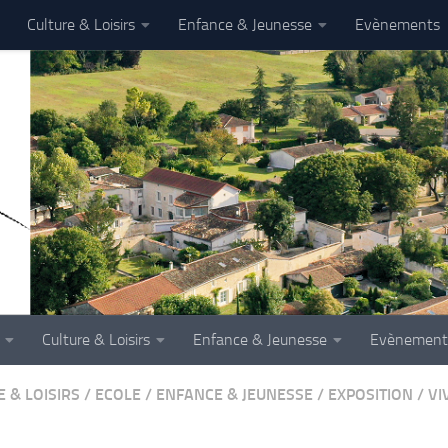
Culture & Loisirs
Enfance & Jeunesse
Evènements
Culture & Loisirs
Enfance & Jeunesse
Evènement
 & LOISIRS
/
ECOLE
/
ENFANCE & JEUNESSE
/
EXPOSITION
/
VI