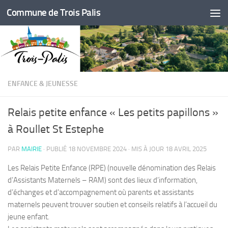
Commune de Trois Palis
Skip to content
ENFANCE & JEUNESSE
Relais petite enfance « Les petits papillons »
à Roullet St Estephe
PAR
MAIRIE
· PUBLIÉ
18 NOVEMBRE 2024
· MIS À JOUR
18 AVRIL 2025
Les Relais Petite Enfance (RPE) (nouvelle dénomination des Relais
d’Assistants Maternels – RAM) sont des lieux d’information,
d’échanges et d’accompagnement où parents et assistants
maternels peuvent trouver soutien et conseils relatifs à l’accueil du
jeune enfant.