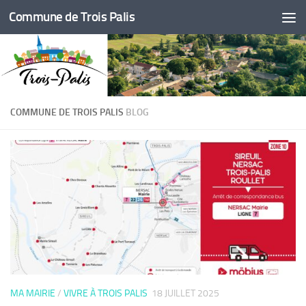
Commune de Trois Palis
Skip to content
COMMUNE DE TROIS PALIS
BLOG
MA MAIRIE
/
VIVRE À TROIS PALIS
18 JUILLET 2025