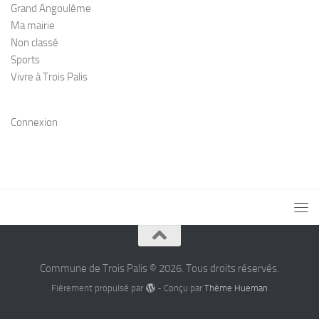
Grand Angoulême
Ma mairie
Non classé
Sports
Vivre à Trois Palis
Connexion
Commune de Trois Palis © 2026. Tous droits réservés.
Fièrement propulsé par
- Conçu par
Thème Hueman