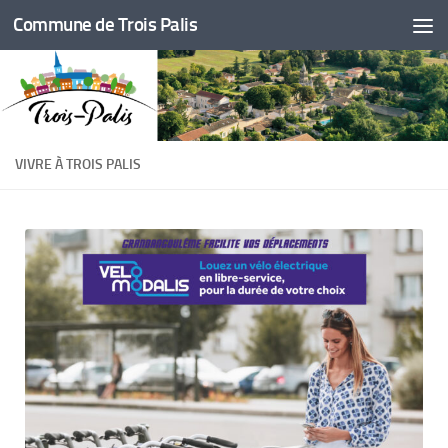
Commune de Trois Palis
Skip to content
VIVRE À TROIS PALIS