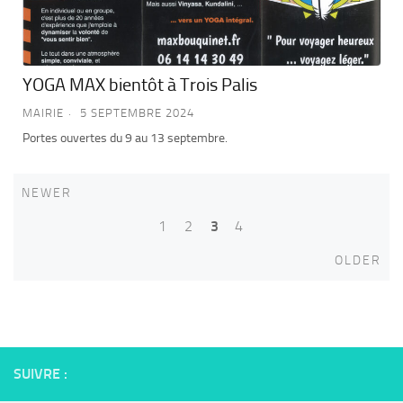
YOGA MAX bientôt à Trois Palis
MAIRIE
5 SEPTEMBRE 2024
Portes ouvertes du 9 au 13 septembre.
Newer
NEWER
Posts
1
2
3
4
navigation
Old
OLDER
SUIVRE :