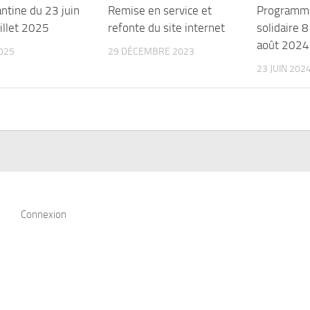
ntine du 23 juin
Remise en service et
Programme 
illet 2025
refonte du site internet
solidaire 8
août 2024
2025
29 DÉCEMBRE 2023
23 JUIN 202
Connexion